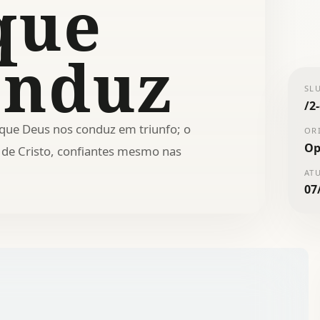
que
onduz
SL
/
2
 que Deus nos conduz em triunfo; o
OR
Op
 de Cristo, confiantes mesmo nas
AT
07