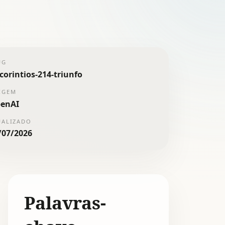
UG
-corintios-214-triunfo
IGEM
enAI
UALIZADO
/07/2026
Palavras-