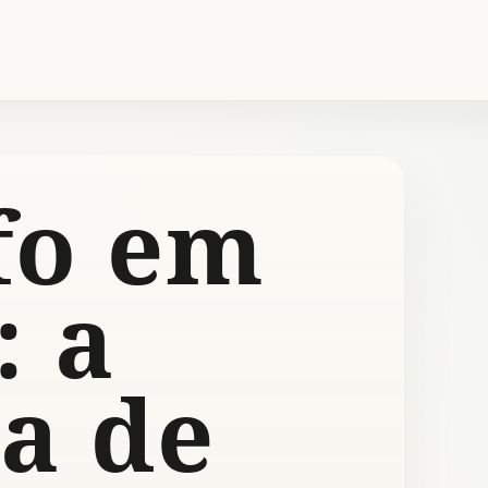
fo em
: a
za de