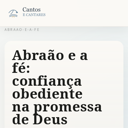
ABRAAO-E-A-FE
Abraão e a
fé:
confiança
obediente
na promessa
de Deus