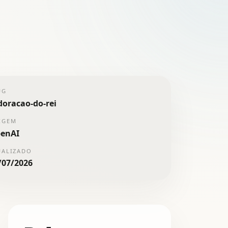
UG
doracao-do-rei
IGEM
enAI
UALIZADO
/07/2026