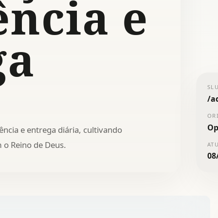
ência e
ga
SL
/
a
OR
Op
ncia e entrega diária, cultivando
m o Reino de Deus.
AT
08