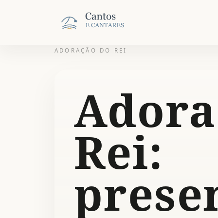
ADORAÇÃO DO REI
Adora
Rei:
prese