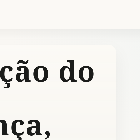
ção do
nça,