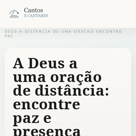
DEUS-A-DISTANCIA-DE-UMA-ORACAO-ENCONTRE-
PAZ
A Deus a
uma oração
de distância:
encontre
paz e
presença