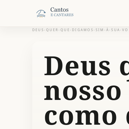
DEUS-QUER-QUE-DIGAMOS-SIM-À-SUA-V
Deus 
nosso
como 