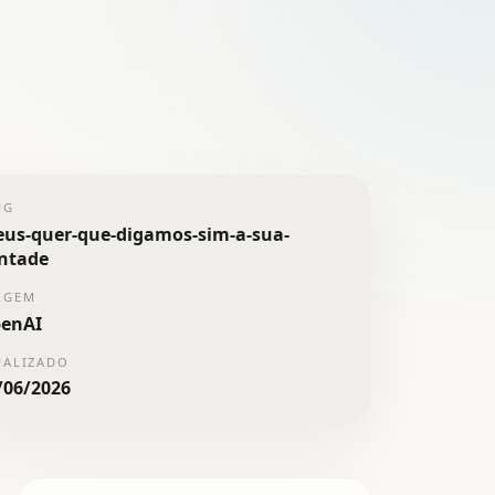
UG
eus-quer-que-digamos-sim-a-sua-
ntade
IGEM
enAI
UALIZADO
/06/2026