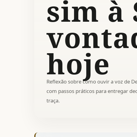
sim à
vonta
hoje
Reflexão sobre como ouvir a voz de De
com passos práticos para entregar dec
traça.