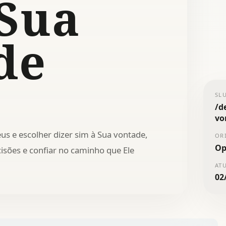
 Sua
de
SL
/
d
vo
us e escolher dizer sim à Sua vontade,
OR
Op
isões e confiar no caminho que Ele
AT
02