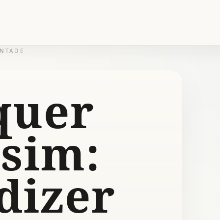
ONTADE
quer
 sim:
dizer