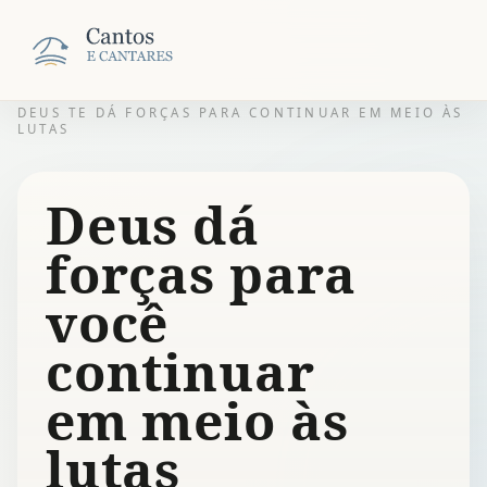
DEUS TE DÁ FORÇAS PARA CONTINUAR EM MEIO ÀS
LUTAS
Deus dá
forças para
você
continuar
em meio às
lutas