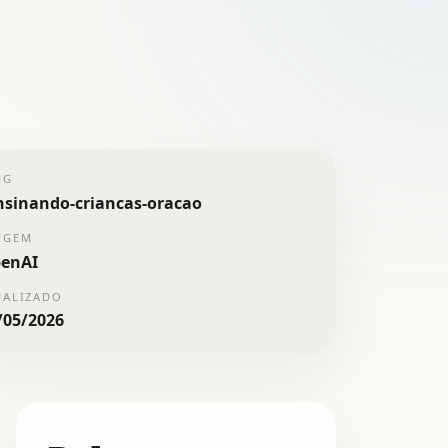
UG
nsinando-criancas-oracao
IGEM
enAI
UALIZADO
/05/2026