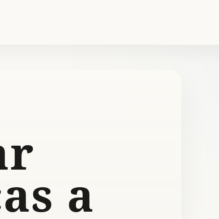
ar
as a