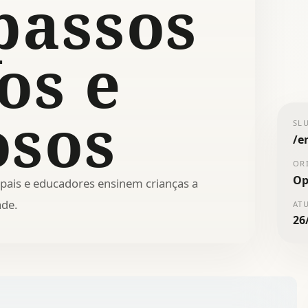
passos
os e
sos
SL
/
e
OR
Op
 pais e educadores ensinem crianças a
ade.
AT
26