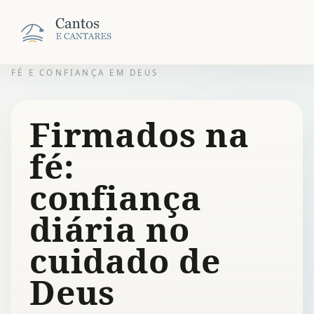
FÉ E CONFIANÇA EM DEUS
Firmados na
fé:
confiança
diária no
cuidado de
Deus