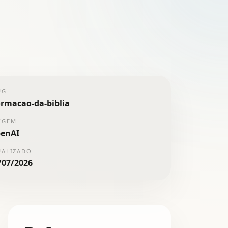
UG
ormacao-da-biblia
IGEM
enAI
UALIZADO
/07/2026