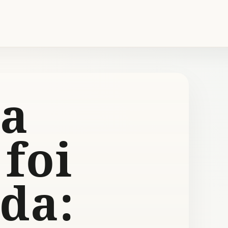
a
 foi
da: