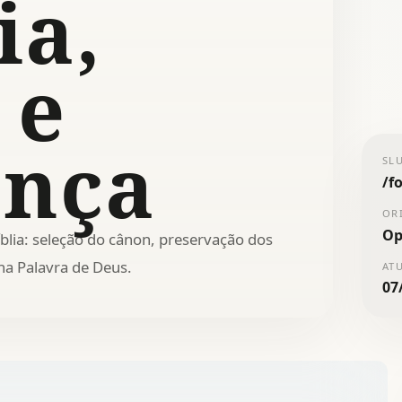
ia,
 e
ança
SL
/
f
OR
Op
blia: seleção do cânon, preservação dos
na Palavra de Deus.
AT
07