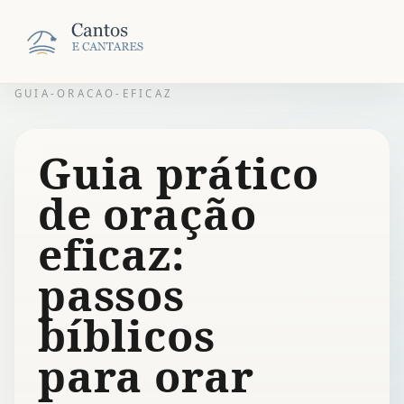
GUIA-ORACAO-EFICAZ
Guia prático
de oração
eficaz:
passos
bíblicos
para orar