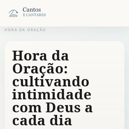
HORA DA ORAÇÃO
Hora da
Oração:
cultivando
intimidade
com Deus a
cada dia