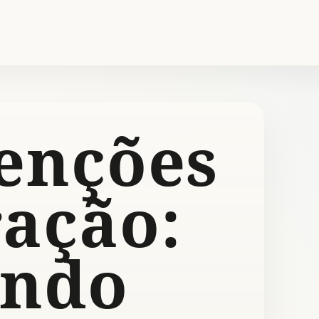
tenções
ração:
ando