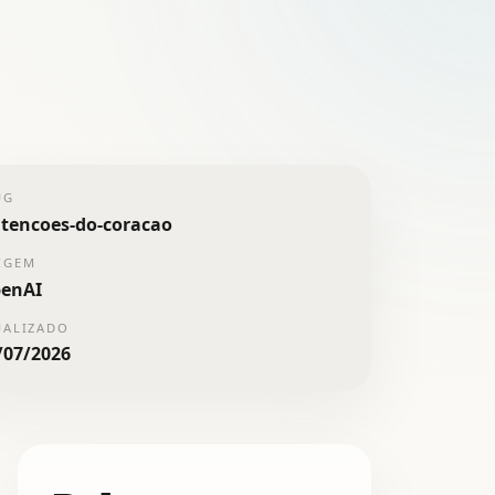
UG
ntencoes-do-coracao
IGEM
enAI
UALIZADO
/07/2026