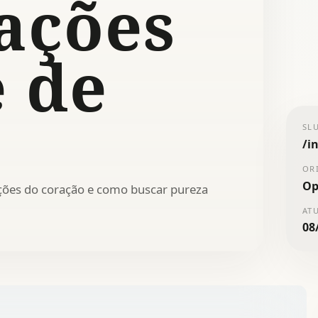
ações
e de
SL
/
i
OR
Op
ções do coração e como buscar pureza
AT
08