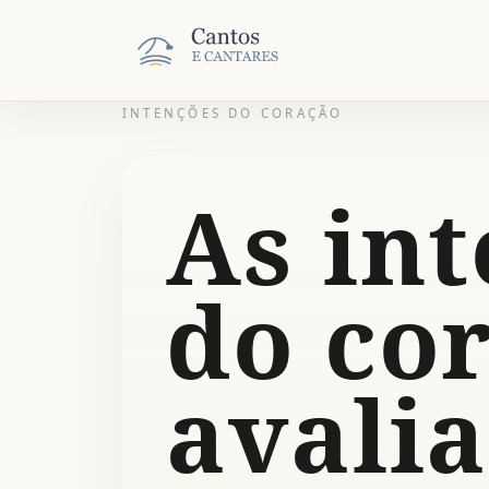
INTENÇÕES DO CORAÇÃO
As in
do co
avali