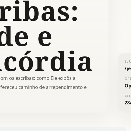
ribas:
de e
icórdia
SL
/
j
com os escribas: como Ele expôs a
OR
Op
 ofereceu caminho de arrependimento e
AT
28