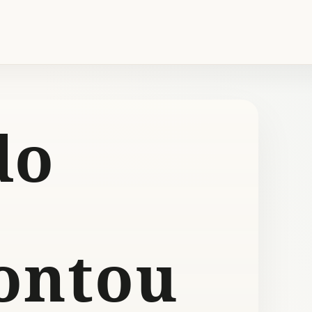
do
ontou