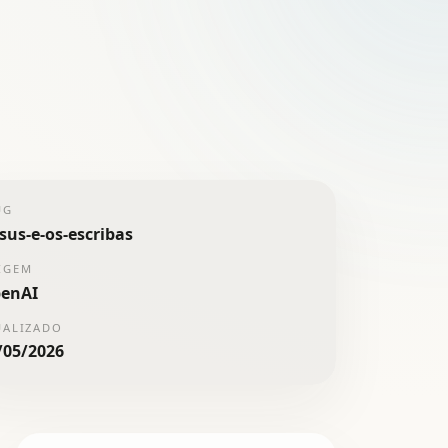
UG
esus-e-os-escribas
IGEM
enAI
UALIZADO
/05/2026