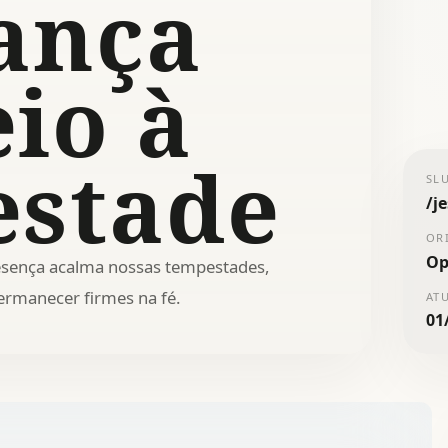
ança
io à
stade
SL
/
j
OR
Op
resença acalma nossas tempestades,
permanecer firmes na fé.
AT
01