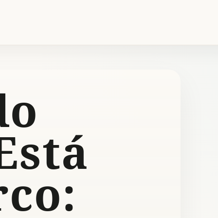
do
Está
rco: