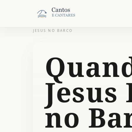
JESUS NO BARCO
Quan
Jesus 
no Ba