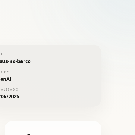
UG
esus-no-barco
IGEM
enAI
UALIZADO
/06/2026