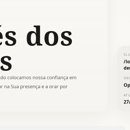
és dos
s
SL
/
l
de
ando colocamos nossa confiança em
OR
Op
r na Sua presença e a orar por
AT
27