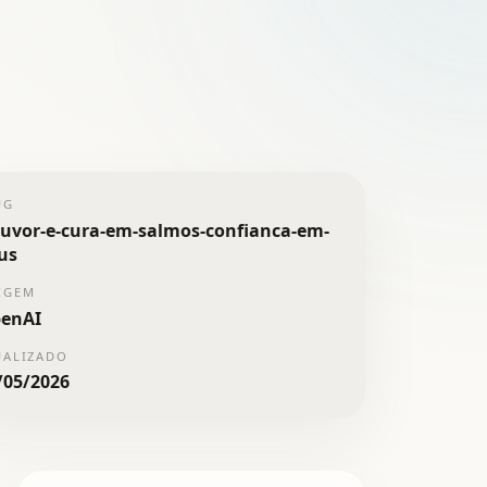
UG
ouvor-e-cura-em-salmos-confianca-em-
us
IGEM
enAI
UALIZADO
/05/2026