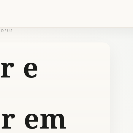
-DEUS
r e
ar em