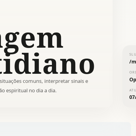
agem
tidiano
SL
/
m
OR
Op
ituações comuns, interpretar sinais e
 espiritual no dia a dia.
AT
07