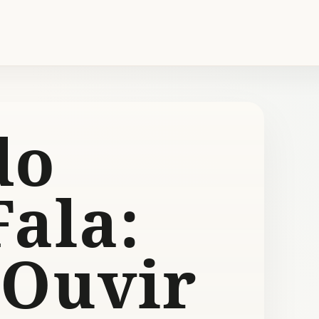
do
Fala:
Ouvir