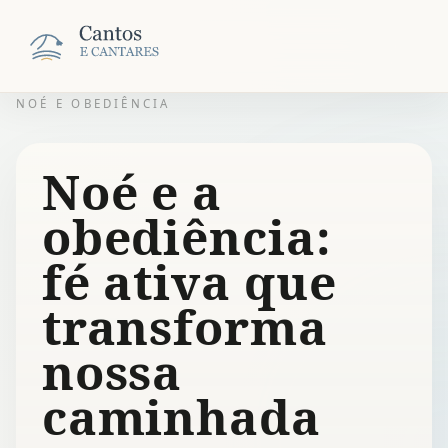
NOÉ E OBEDIÊNCIA
Noé e a
obediência:
fé ativa que
transforma
nossa
caminhada