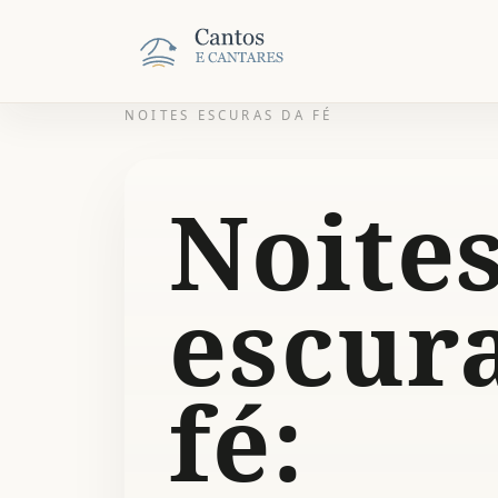
NOITES ESCURAS DA FÉ
Noite
escur
fé: