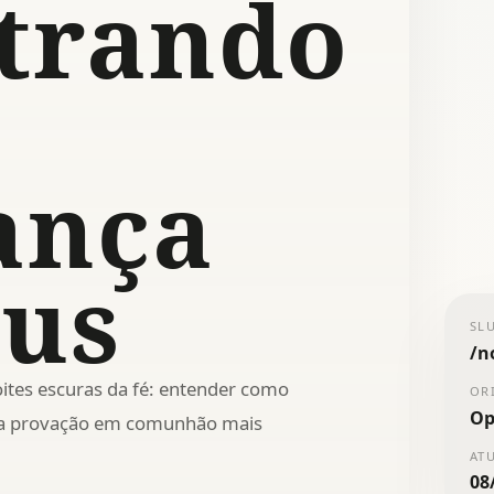
trando
ança
us
SL
/
n
ites escuras da fé: entender como
OR
Op
a a provação em comunhão mais
AT
08