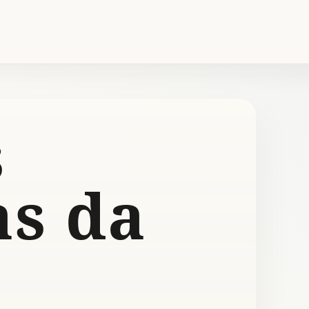
s
as da