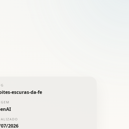
UG
oites-escuras-da-fe
IGEM
enAI
UALIZADO
/07/2026