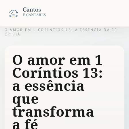
O AMOR EM 1 CORÍNTIOS 13: A ESSÊNCIA DA FÉ
CRISTÃ
O amor em 1
Coríntios 13:
a essência
que
transforma
a fé