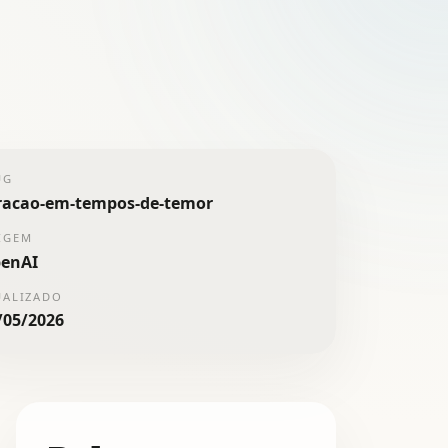
UG
racao-em-tempos-de-temor
IGEM
enAI
UALIZADO
/05/2026