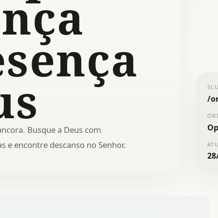
ança
esença
us
SL
/
o
OR
Op
ancora. Busque a Deus com
s e encontre descanso no Senhor.
AT
28