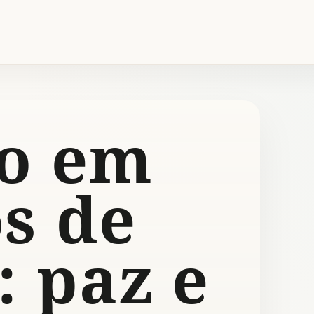
o em
s de
: paz e