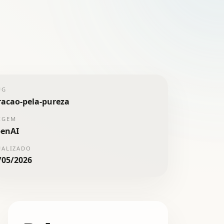
UG
racao-pela-pureza
IGEM
enAI
UALIZADO
/05/2026