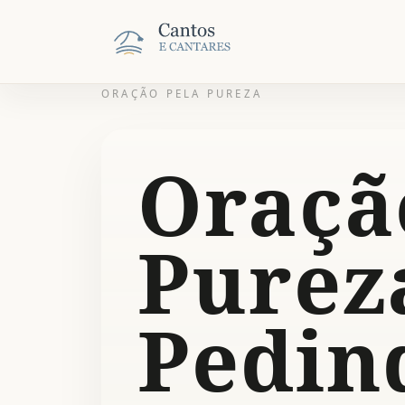
ORAÇÃO PELA PUREZA
Oraçã
Purez
Pedin