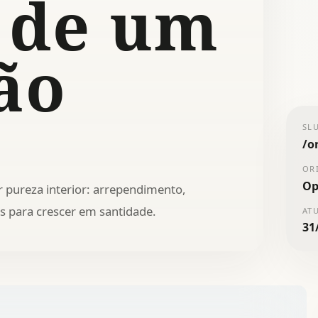
 de um
ão
SL
/
o
OR
Op
 pureza interior: arrependimento,
s para crescer em santidade.
AT
31