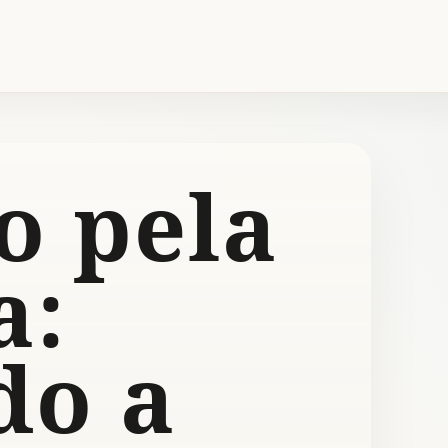
o pela
a:
do a