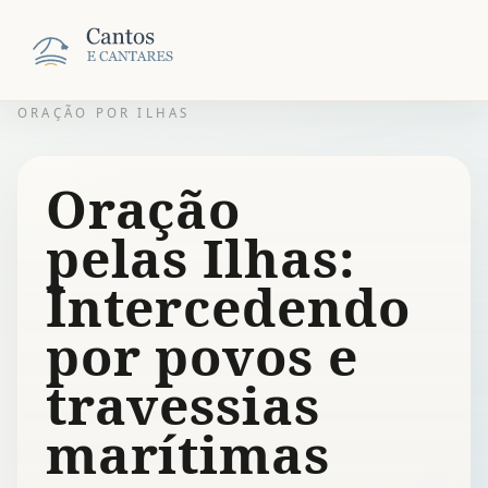
ORAÇÃO POR ILHAS
Oração
pelas Ilhas:
Intercedendo
por povos e
travessias
marítimas