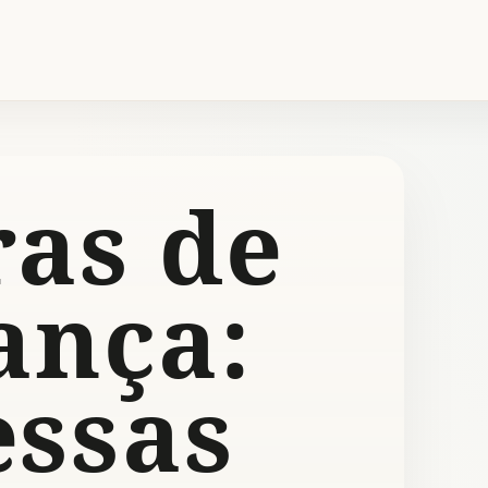
ras de
ança:
ssas