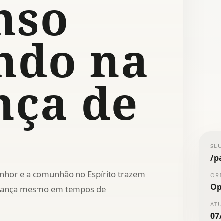
nso
ndo na
nça de
SL
/
p
nhor e a comunhão no Espírito trazem
OR
Op
nfiança mesmo em tempos de
AT
07