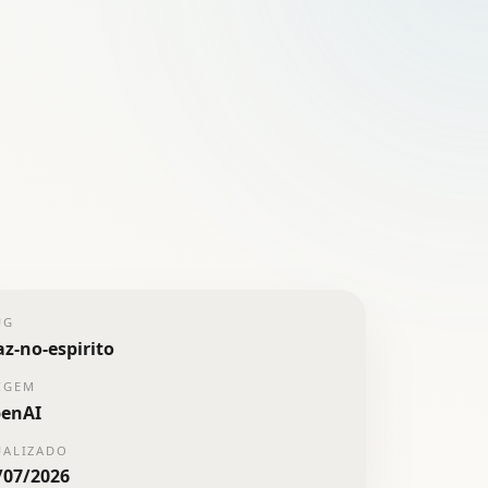
UG
az-no-espirito
IGEM
enAI
UALIZADO
/07/2026