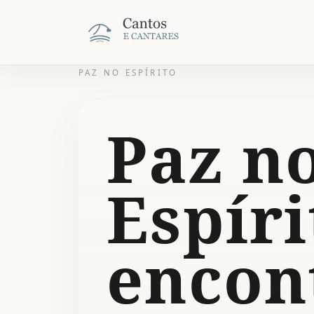
PAZ NO ESPÍRITO
Paz n
Espíri
encon