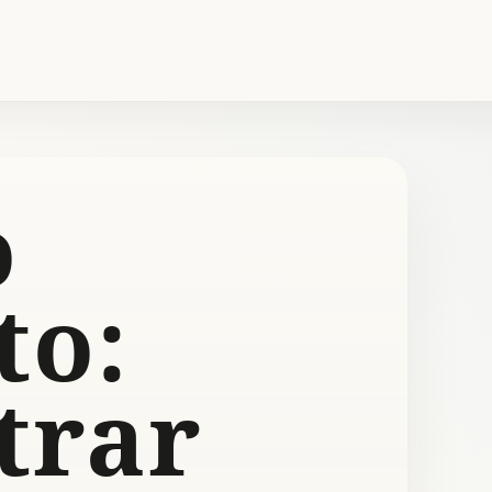
o
to:
trar