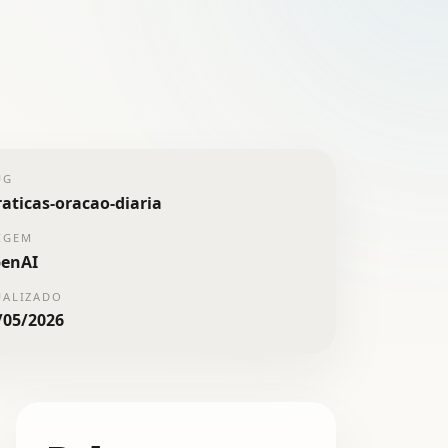
UG
raticas-oracao-diaria
IGEM
enAI
UALIZADO
/05/2026