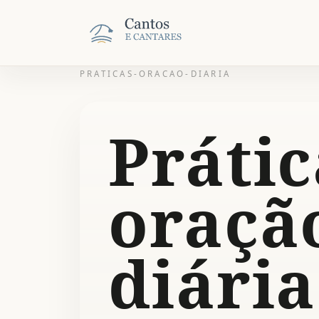
PRATICAS-ORACAO-DIARIA
Prátic
oraçã
diária