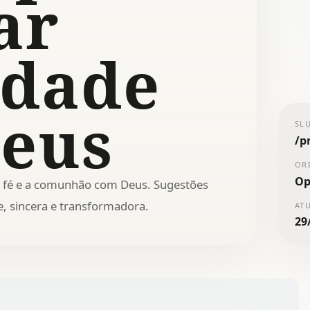
ar
idade
eus
SL
/
p
OR
Op
 a fé e a comunhão com Deus. Sugestões
e, sincera e transformadora.
AT
29