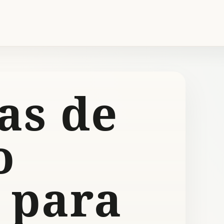
as de
o
 para