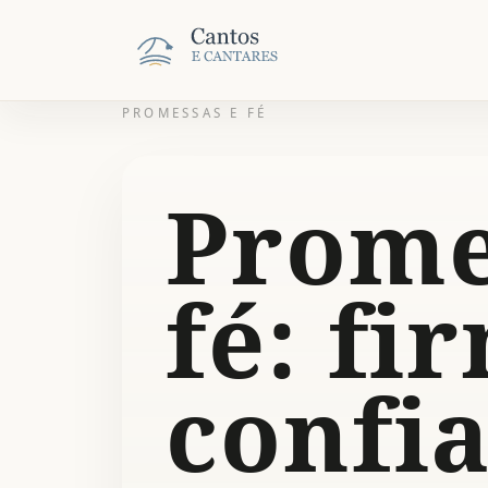
PROMESSAS E FÉ
Prome
fé: fi
confi