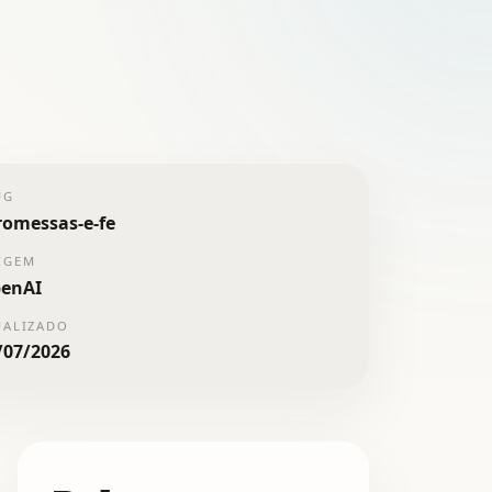
UG
romessas-e-fe
IGEM
enAI
UALIZADO
/07/2026