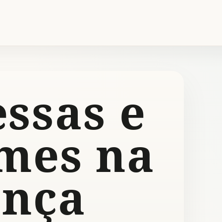
ssas e
rmes na
ança