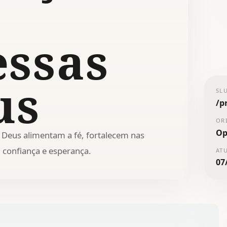
ssas
us
SL
/
p
OR
Op
Deus alimentam a fé, fortalecem nas
confiança e esperança.
AT
07