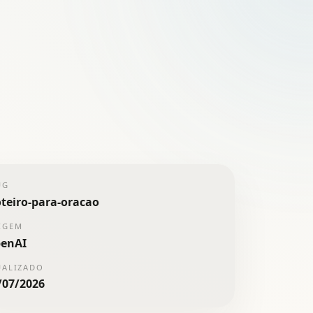
UG
oteiro-para-oracao
IGEM
enAI
UALIZADO
/07/2026