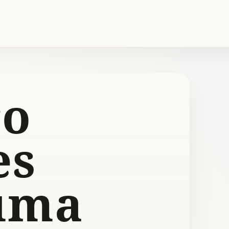
ro
es
uma