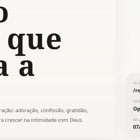
o
a que
a a
SL
/
r
OR
Op
ração: adoração, confissão, gratidão,
ara crescer na intimidade com Deus.
AT
07