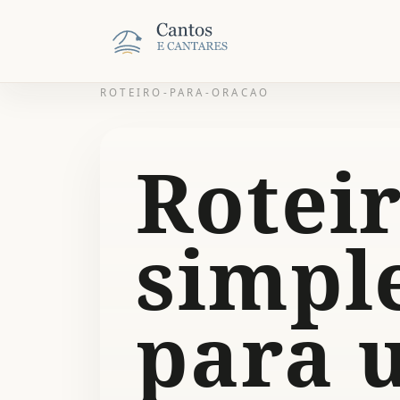
ROTEIRO-PARA-ORACAO
Rotei
simpl
para 