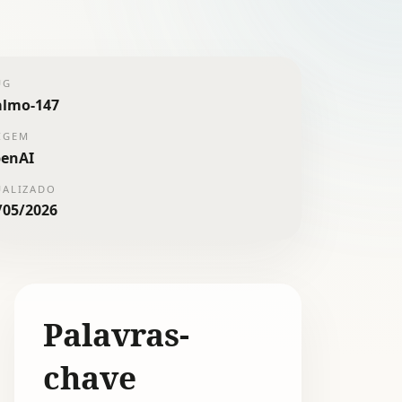
UG
almo-147
IGEM
enAI
UALIZADO
/05/2026
Palavras-
chave