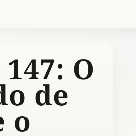
 147: O
do de
e o