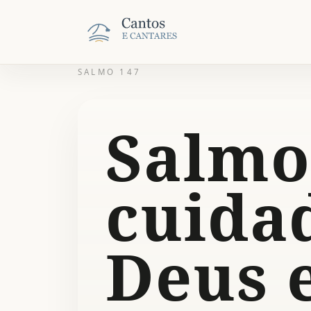
SALMO 147
Salmo
cuida
Deus 