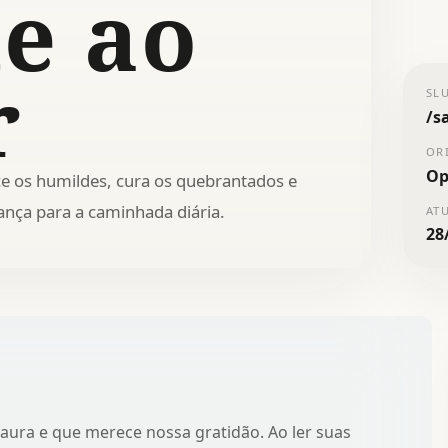
te ao
r
SL
/
s
OR
Op
e os humildes, cura os quebrantados e
ança para a caminhada diária.
AT
28
aura e que merece nossa gratidão. Ao ler suas