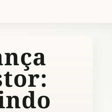
ança
tor:
tindo