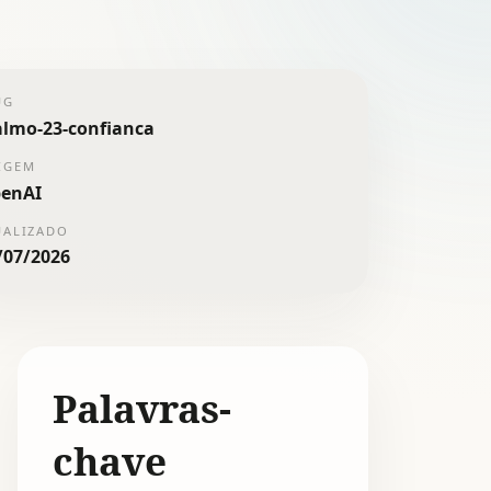
UG
almo-23-confianca
IGEM
enAI
UALIZADO
/07/2026
Palavras-
chave