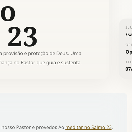
 o
 23
SL
/
s
OR
Op
a provisão e proteção de Deus. Uma
fiança no Pastor que guia e sustenta.
AT
07
 nosso Pastor e provedor. Ao
meditar no Salmo 23
,