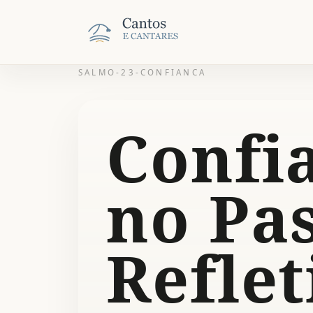
SALMO-23-CONFIANCA
Confi
no Pas
Refle