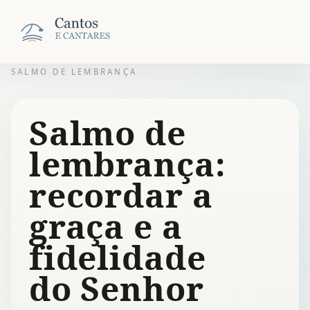
SALMO DE LEMBRANÇA
Salmo de
lembrança:
recordar a
graça e a
fidelidade
do Senhor