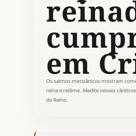
reina
cumpr
em Cr
Os salmos messiânicos mostram como 
reina e redime. Medite nesses cântic
do Reino.