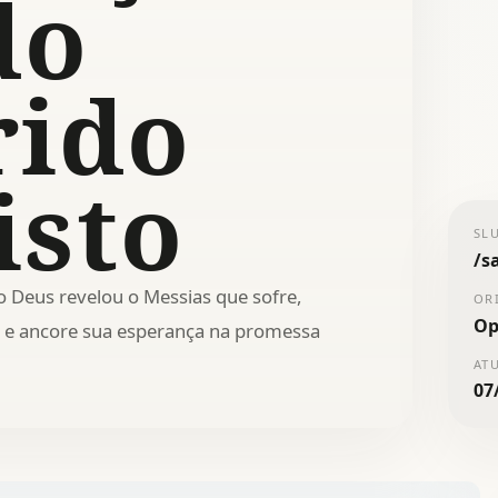
do
ido
isto
SL
/
s
Deus revelou o Messias que sofre,
OR
Op
os e ancore sua esperança na promessa
AT
07