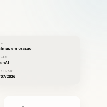
UG
almos-em-oracao
IGEM
enAI
UALIZADO
/07/2026