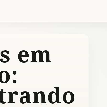
s em
o:
trando