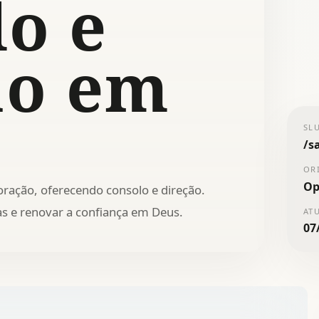
lo e
ão em
SL
/
s
OR
Op
ração, oferecendo consolo e direção.
as e renovar a confiança em Deus.
AT
07