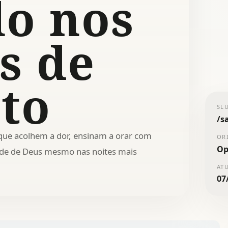
lo nos
s de
to
SL
/
s
que acolhem a dor, ensinam a orar com
OR
Op
ade de Deus mesmo nas noites mais
AT
07