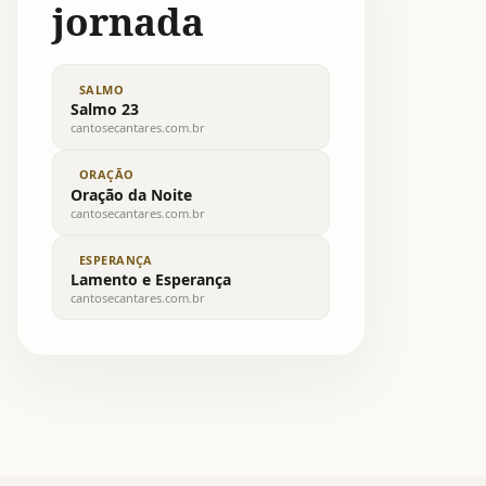
jornada
SALMO
Salmo 23
cantosecantares.com.br
ORAÇÃO
Oração da Noite
cantosecantares.com.br
ESPERANÇA
Lamento e Esperança
cantosecantares.com.br