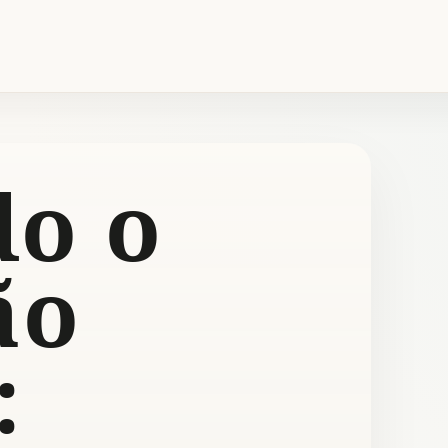
o o
ão
: