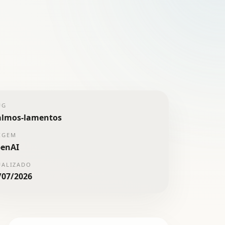
UG
almos-lamentos
IGEM
enAI
UALIZADO
/07/2026