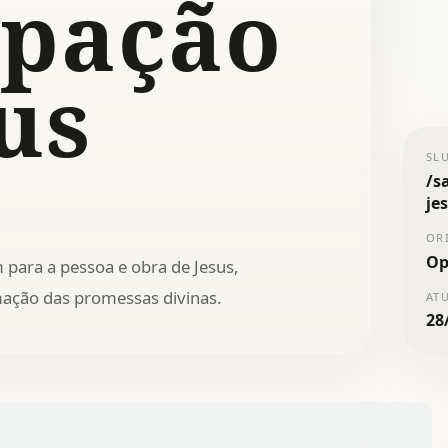
ipação
us
SL
/
s
je
OR
Op
para a pessoa e obra de Jesus,
mação das promessas divinas.
AT
28