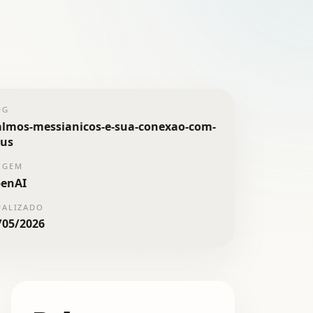
UG
almos-messianicos-e-sua-conexao-com-
sus
IGEM
enAI
UALIZADO
/05/2026