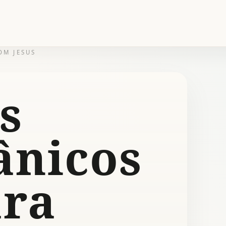
OM JESUS
s
ânicos
ara