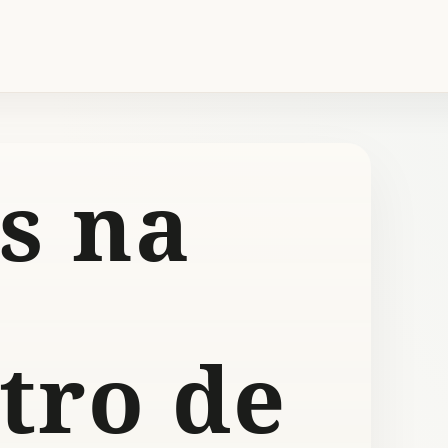
s na
tro de