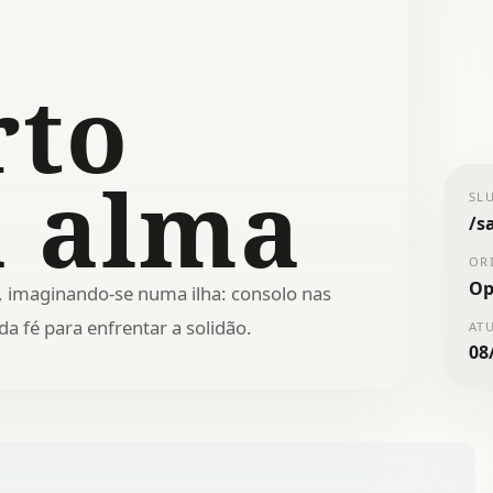
rto
a alma
SL
/
s
OR
Op
, imaginando-se numa ilha: consolo nas
a fé para enfrentar a solidão.
AT
08