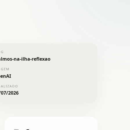
UG
almos-na-ilha-reflexao
IGEM
enAI
UALIZADO
/07/2026