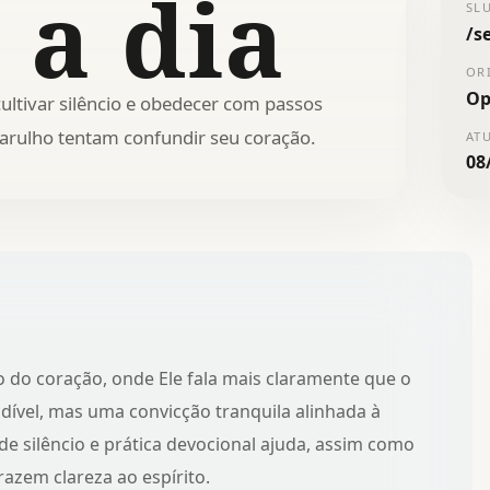
 a dia
SL
/
s
OR
Op
ultivar silêncio e obedecer com passos
arulho tentam confundir seu coração.
AT
08
o do coração, onde Ele fala mais claramente que o
ível, mas uma convicção tranquila alinhada à
 de silêncio e prática devocional ajuda, assim como
azem clareza ao espírito.