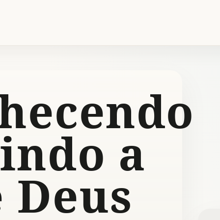
hecendo
uindo a
e Deus