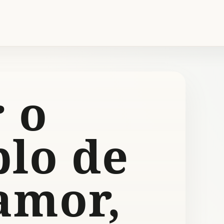
 o
lo de
amor,