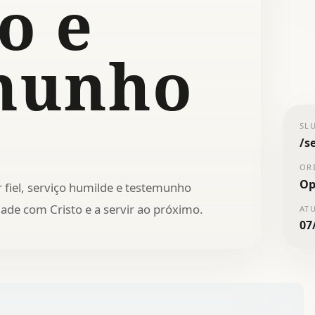
o e
munho
SL
/
s
OR
Op
 fiel, serviço humilde e testemunho
dade com Cristo e a servir ao próximo.
AT
07