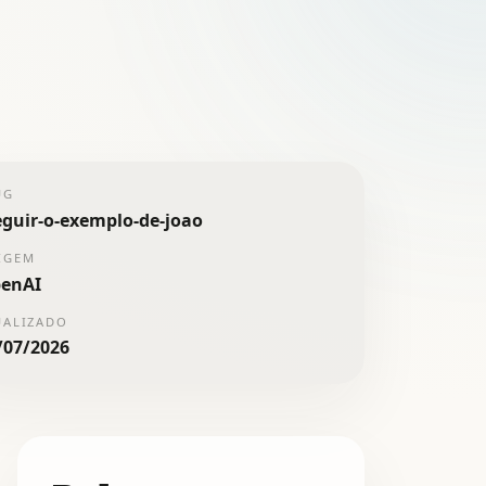
UG
eguir-o-exemplo-de-joao
IGEM
enAI
UALIZADO
/07/2026