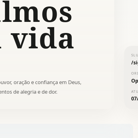
almos
 vida
SL
/
s
OR
Op
uvor, oração e confiança em Deus,
tos de alegria e de dor.
AT
07