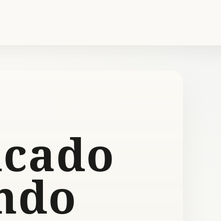
icado
ndo