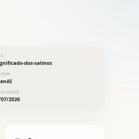
UG
ignificado-dos-salmos
IGEM
enAI
UALIZADO
/07/2026