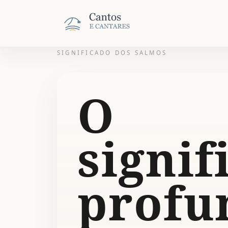
SIGNIFICADO DOS SALMOS
O
signif
profu