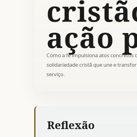
crist
ação 
Como a fé impulsiona atos concretos 
solidariedade cristã que une e trans
serviço.
Reflexão