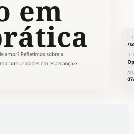
ão em
prática
SL
/
s
de amor? Refletimos sobre a
OR
Op
forma comunidades em esperança e
AT
07