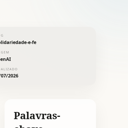
UG
olidariedade-e-fe
IGEM
enAI
UALIZADO
/07/2026
Palavras-