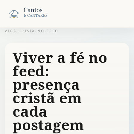
VIDA-CRISTA-NO-FEED
Viver a fé no
feed:
presença
cristã em
cada
postagem