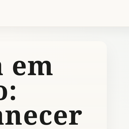
a em
o:
necer