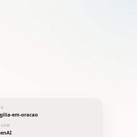
UG
igilia-em-oracao
IGEM
enAI