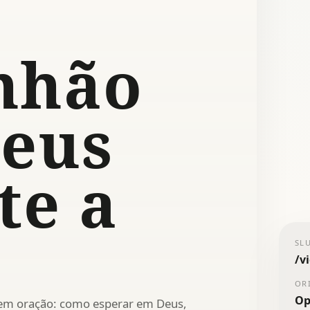
nhão
eus
te a
SL
/
v
OR
Op
 em oração: como esperar em Deus,