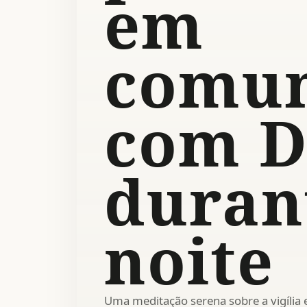
em
comu
com D
duran
noite
Uma meditação serena sobre a vigília