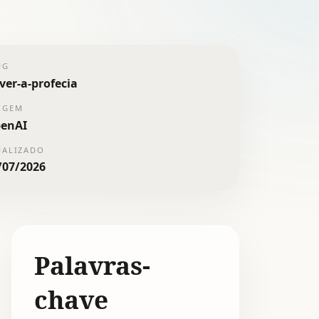
UG
iver-a-profecia
IGEM
enAI
UALIZADO
/07/2026
Palavras-
chave