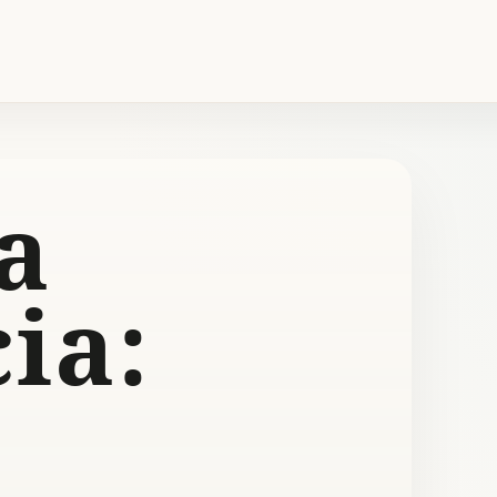
a
ia: