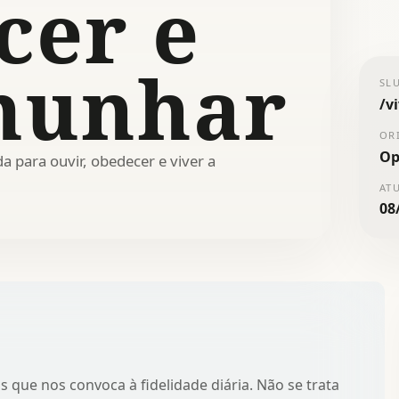
cer e
munhar
SL
/
v
OR
Op
a para ouvir, obedecer e viver a
AT
08
s que nos convoca à fidelidade diária. Não se trata