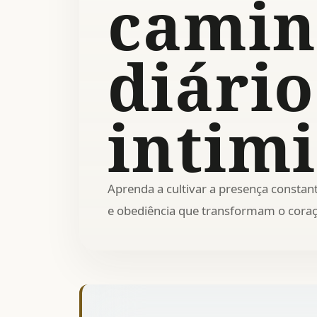
cami
diário
intim
Aprenda a cultivar a presença constant
e obediência que transformam o coraç