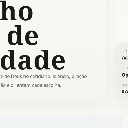
nho
 de
idade
SL
/
v
OR
Op
e de Deus no cotidiano: silêncio, oração
ão e orientam cada escolha.
AT
07