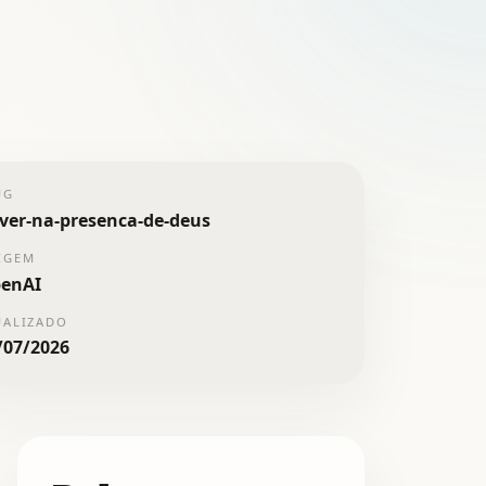
UG
iver-na-presenca-de-deus
IGEM
enAI
UALIZADO
/07/2026