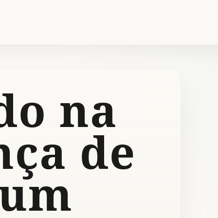
do na
nça de
 um