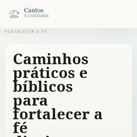
FORTALECER A FÉ
Caminhos
práticos e
bíblicos
para
fortalecer a
fé