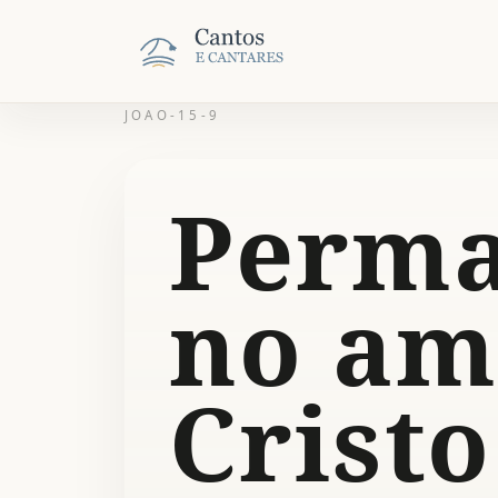
JOAO-15-9
Perma
no am
Cristo