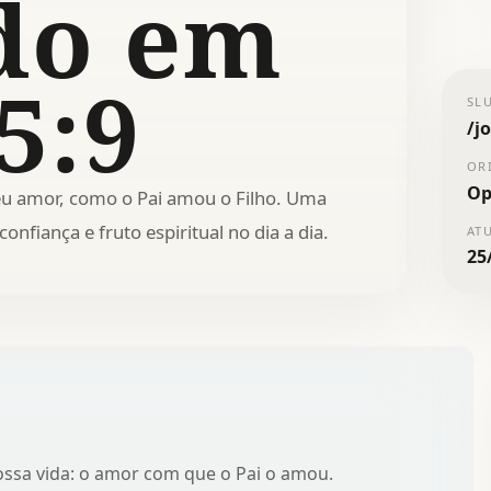
do em
5:9
SL
/
j
OR
Op
eu amor, como o Pai amou o Filho. Uma
onfiança e fruto espiritual no dia a dia.
AT
25
nossa vida: o amor com que o Pai o amou.