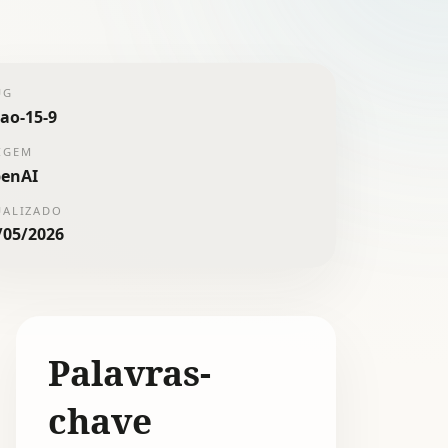
UG
oao-15-9
IGEM
enAI
UALIZADO
/05/2026
Palavras-
chave